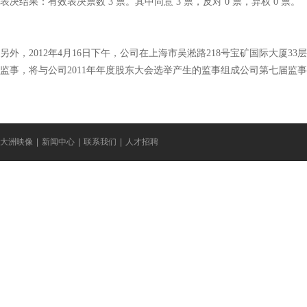
表决结果：有效表决票数 3 票。其中同意 3 票，反对 0 票，弃权 0 票。
另外，2012年4月16日下午，公司在上海市吴淞路218号宝矿国际大厦
监事，将与公司2011年年度股东大会选举产生的监事组成公司第七届监
大洲映像
|
新闻中心
|
联系我们
|
人才招聘