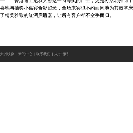
—
——香港迪士尼双人游这一特等奖的产生，更是将活动推向了
喜地与抽奖小嘉宾合影留念，全场来宾也不约而同地为其鼓掌庆
了精美雅致的红酒启瓶器，让所有客户都不空手而归。
大洲映像
|
新闻中心
|
联系我们
|
人才招聘