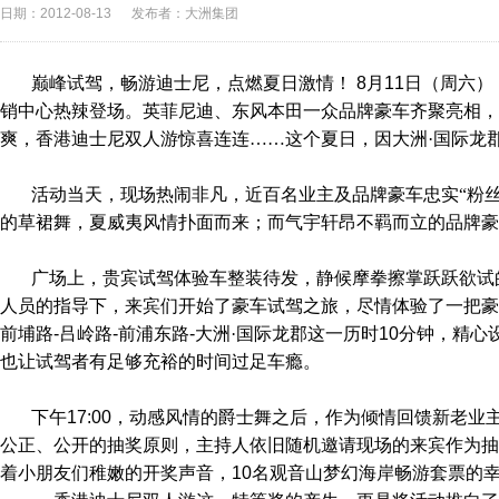
日期：2012-08-13
发布者：大洲集团
巅峰试驾，畅游迪士尼，点燃夏日激情！
8
月
11
日（周六）
销中心热辣登场。英菲尼迪、东风本田一众品牌豪车齐聚亮相，
爽，香港迪士尼双人游惊喜连连……这个夏日，因大洲·国际龙
活动当天，现场热闹非凡，近百名业主及品牌豪车忠实“粉
的草裙舞，夏威夷风情扑面而来；而气宇轩昂不羁而立的品牌豪
广场上，贵宾试驾体验车整装待发，静候摩拳擦掌跃跃欲试
人员的指导下，来宾们开始了豪车试驾之旅，尽情体验了一把豪
前埔路
-
吕岭路
-
前浦东路
-
大洲·国际龙郡这一历时
10
分钟，精心
也让试驾者有足够充裕的时间过足车瘾。
下午
17:00
，动感风情的爵士舞之后，作为倾情回馈新老业
公正、公开的抽奖原则，主持人依旧随机邀请现场的来宾作为抽
着小朋友们稚嫩的开奖声音，
10
名观音山梦幻海岸畅游套票的