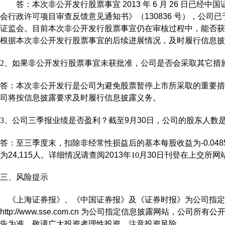
答：本次非公开发行股票事宜
2013
年
6
月
26
日已经中国
会行政许可项目审查反馈意见通知书》
（
130836
号），公司已
证监会。目前本次非公开发行股票事宜仍在审核过程中，能否获
根据本次非公开发行股票事宜的后续进展
情况，及时履行信息披
2
、如果非公开发行股票事宜未获批准，公司是否会采取其它措
答：本次非公开发行是公司为避免股票暂停上市所采取的重要措
司将按信息披露要求及时履行信息披露义务。
3
、公司三季报业绩是否盈利？截至
9
月
30
日，公司的股东人数
答：至三季度末，扣除非经常性损益后的基本每股收益为
-0.048
为
24,115
人。详细情况请查阅
2013
年
10
月
30
日刊登在上交所网
三、风险提示
《上海证券报》、《中国证券报》及《证券时报》为公司指定
http://www.sse.com.cn
为公司指定信息披露网站，
公司所有公
告为准，敬
请广大投资者理性投资，注意投资风险。