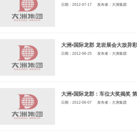
日期：2012-07-17
发布者：大洲集团
大洲•国际龙郡 龙岩展会大放异
日期：2012-06-25
发布者：大洲集团
大洲•国际龙郡：车位大奖揭奖 
日期：2012-06-07
发布者：大洲集团