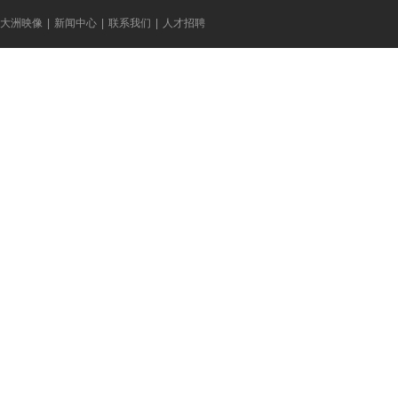
大洲映像
|
新闻中心
|
联系我们
|
人才招聘